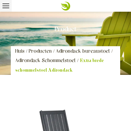
Product
Huis
/
Producten
/
Adirondack bureaustoel
/
Adirondack Schommelstoel
/
Extra brede
schommelstoel Adirondack