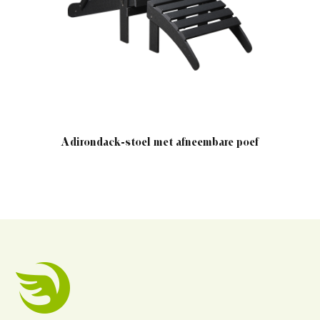
Adirondack-stoel met afneembare poef
Klassiek