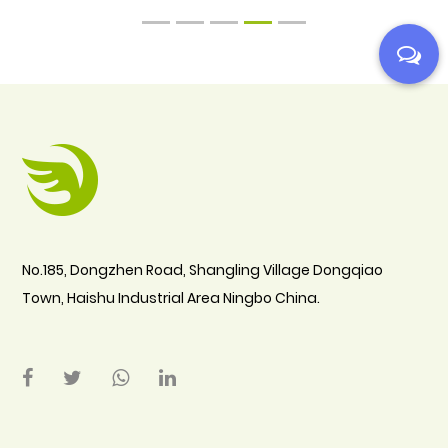
1
2
3
4
5
No.185, Dongzhen Road, Shangling Village Dongqiao
Town, Haishu Industrial Area Ningbo China.